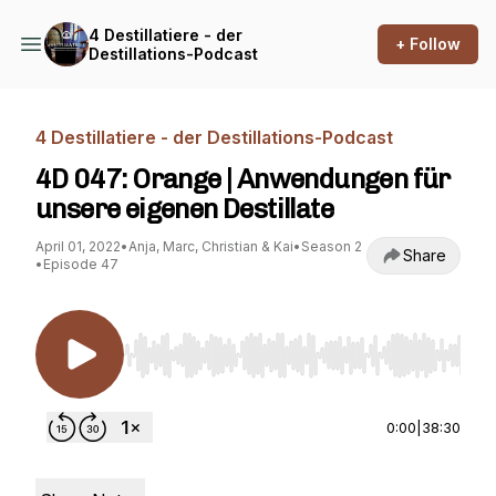
4 Destillatiere - der
+ Follow
Destillations-Podcast
4 Destillatiere - der Destillations-Podcast
4D 047: Orange | Anwendungen für
unsere eigenen Destillate
April 01, 2022
•
Anja, Marc, Christian & Kai
•
Season 2
Share
•
Episode 47
Use Left/Right to seek, Home/End to jump to st
0:00
|
38:30