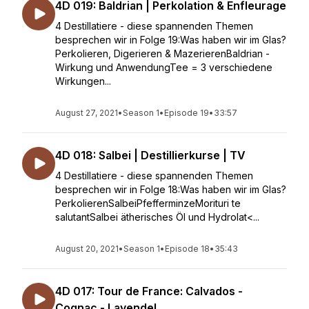
4D 019: Baldrian | Perkolation & Enfleurage
4 Destillatiere - diese spannenden Themen
besprechen wir in Folge 19:Was haben wir im Glas?
Perkolieren, Digerieren & MazerierenBaldrian -
Wirkung und AnwendungTee = 3 verschiedene
Wirkungen...
August 27, 2021
•
Season 1
•
Episode 19
•
33:57
4D 018: Salbei | Destillierkurse | TV
4 Destillatiere - diese spannenden Themen
besprechen wir in Folge 18:Was haben wir im Glas?
PerkolierenSalbeiPfefferminzeMorituri te
salutantSalbei ätherisches Öl und Hydrolat<...
August 20, 2021
•
Season 1
•
Episode 18
•
35:43
4D 017: Tour de France: Calvados -
Cognac - Lavendel