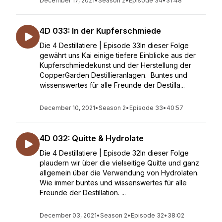
December 17, 2021
•
Season 2
•
Episode 34
•
31:48
4D 033: In der Kupferschmiede
Die 4 Destillatiere | Episode 33In dieser Folge
gewährt uns Kai einige tiefere Einblicke aus der
Kupferschmiedekunst und der Herstellung der
CopperGarden Destillieranlagen. Buntes und
wissenswertes für alle Freunde der Destilla...
December 10, 2021
•
Season 2
•
Episode 33
•
40:57
4D 032: Quitte & Hydrolate
Die 4 Destillatiere | Episode 32In dieser Folge
plaudern wir über die vielseitige Quitte und ganz
allgemein über die Verwendung von Hydrolaten.
Wie immer buntes und wissenswertes für alle
Freunde der Destillation. ...
December 03, 2021
•
Season 2
•
Episode 32
•
38:02