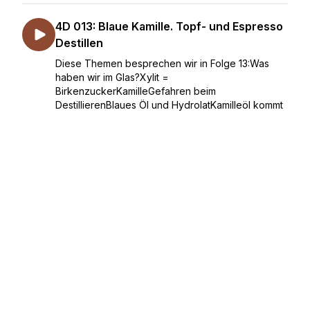
4D 013: Blaue Kamille. Topf- und Espresso
Destillen
Diese Themen besprechen wir in Folge 13:Was
haben wir im Glas?Xylit =
BirkenzuckerKamilleGefahren beim
DestillierenBlaues Öl und HydrolatKamilleöl kommt
späterRingelblume vs Kami...
July 16, 2021
•
Season 1
•
Episode 13
•
37:56
4D 012: Wasser
Diese Themen besprechen wir in Folge
12:Wasserknappheit?Was haben wir im Glas?Marc
destilliert Salzwasser aus der NordseeKai
destilliert QuellwasserRose im GetränkDestilliertes
Wasser als...
July 09, 2021
•
Season 1
•
Episode 12
•
38:12