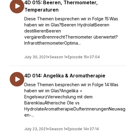
4D 015: Beeren, Thermometer,
Temperaturen
Diese Themen besprechen wir in Folge 15:Was
haben wir im Glas?Beeren HydrolatBeeren
destillierenBeeren
vergärenBrennrechtThermometer überwertet?
InfrarotthermometerOptima...
July 30, 2021
•
Season 1
•
Episode 15
•
37:04
4D 014: Angelika & Aromatherapie
Diese Themen besprechen wir in Folge 14:Was
haben wir im Glas?Angelika =
EngelswurzVerwechslung mit dem
BärenklauÄtherische Öle vs
HydrolateAromatherapieDufterinnerungenNeuwag
en-...
July 23, 2021
•
Season 1
•
Episode 14
•
37:14