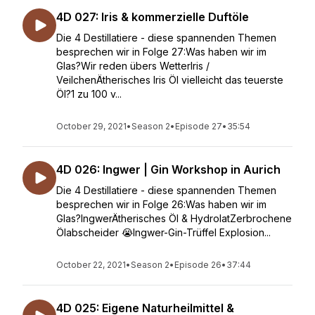
4D 027: Iris & kommerzielle Duftöle
Die 4 Destillatiere - diese spannenden Themen
besprechen wir in Folge 27:Was haben wir im
Glas?Wir reden übers WetterIris /
VeilchenÄtherisches Iris Öl vielleicht das teuerste
Öl?1 zu 100 v...
October 29, 2021
•
Season 2
•
Episode 27
•
35:54
4D 026: Ingwer | Gin Workshop in Aurich
Die 4 Destillatiere - diese spannenden Themen
besprechen wir in Folge 26:Was haben wir im
Glas?IngwerÄtherisches Öl & HydrolatZerbrochene
Ölabscheider 😭Ingwer-Gin-Trüffel Explosion...
October 22, 2021
•
Season 2
•
Episode 26
•
37:44
4D 025: Eigene Naturheilmittel &