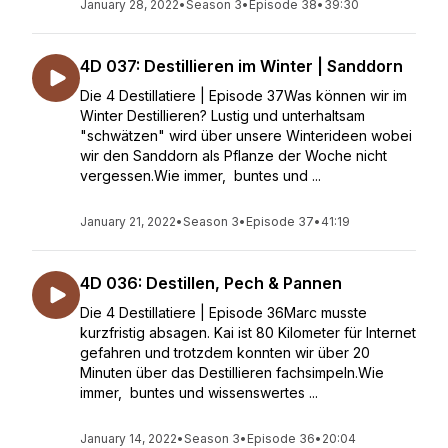
January 28, 2022
•
Season 3
•
Episode 38
•
39:30
4D 037: Destillieren im Winter | Sanddorn
Die 4 Destillatiere | Episode 37Was können wir im
Winter Destillieren? Lustig und unterhaltsam
"schwätzen" wird über unsere Winterideen wobei
wir den Sanddorn als Pflanze der Woche nicht
vergessen.Wie immer, buntes und ...
January 21, 2022
•
Season 3
•
Episode 37
•
41:19
4D 036: Destillen, Pech & Pannen
Die 4 Destillatiere | Episode 36Marc musste
kurzfristig absagen. Kai ist 80 Kilometer für Internet
gefahren und trotzdem konnten wir über 20
Minuten über das Destillieren fachsimpeln.Wie
immer, buntes und wissenswertes ...
January 14, 2022
•
Season 3
•
Episode 36
•
20:04