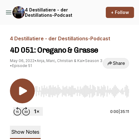
4 Destillatiere - der
+ Follow
Destillations-Podcast
4 Destillatiere - der Destillations-Podcast
4D 051: Oregano & Grasse
May 06, 2022
•
Anja, Marc, Christian & Kai
•
Season 3
Share
•
Episode 51
Use Left/Right to seek, Home/End to jump to st
0:00
|
35:11
Show Notes