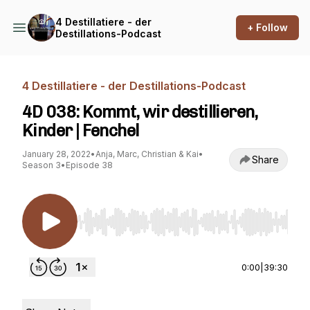
4 Destillatiere - der
+ Follow
Destillations-Podcast
4 Destillatiere - der Destillations-Podcast
4D 038: Kommt, wir destillieren,
Kinder | Fenchel
January 28, 2022
•
Anja, Marc, Christian & Kai
•
Share
Season 3
•
Episode 38
Use Left/Right to seek, Home/End to jump to st
0:00
|
39:30