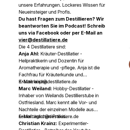
unsere Erfahrungen. Lockeres Wissen für
Neueinsteiger und Profis.
Du hast Fragen zum Destillieren? Wir
beantworten Sie im Podcast! Schreib
uns via Facebook oder per E-Mail an
vier@destillatiere.de
Die 4 Destillatiere sind:
Anja Ahl:
Kräuter-Destillatier -
Heilpraktikerin und Dozentin für
Aromatherapie und -pflege. Anja ist die
Fachfrau für Kräuterkunde und
Kräuterküche.
E-Mail: anja@destillatiere.de
Marc Weiland:
Hobby-Destillatier -
Inhaber von Weilands Destillierstube in
Ostfriesland. Marc kennt alle Vor- und
Nachteile der einzelnen Modelle aus
seiner täglichen Praxis.
E-Mail: marc@destillatiere.de
Christian Krainz:
Experimentier-