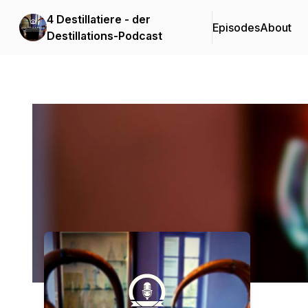
4 Destillatiere - der
Episodes
About
Destillations-Podcast
Podcast Background Image