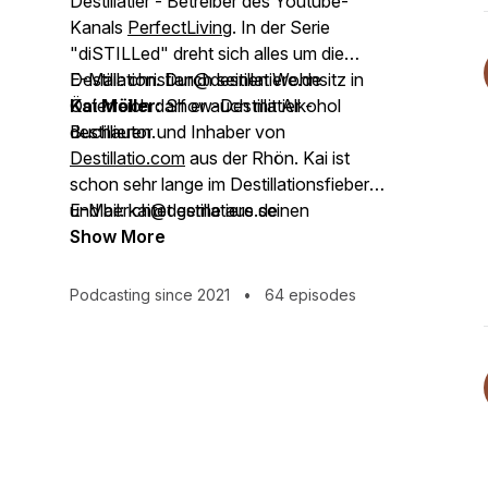
Destillatier - Betreiber des Youtube-
Kanals
PerfectLiving
. In der Serie
"diSTILLed" dreht sich alles um die
Destillation. Durch seinen Wohnsitz in
E-Mail: christian@destillatiere.de
Österreich darf er auch mit Alkohol
Kai Möller:
Show-Destillatier -
destillieren.
Buchautor und Inhaber von
Destillatio.com
aus der Rhön. Kai ist
schon sehr lange im Destillationsfieber
und berichtet gerne aus seinen
E-Mail: kai@destillatiere.de
Erfahrungen.
Show More
Podcasting since 2021
•
64 episodes