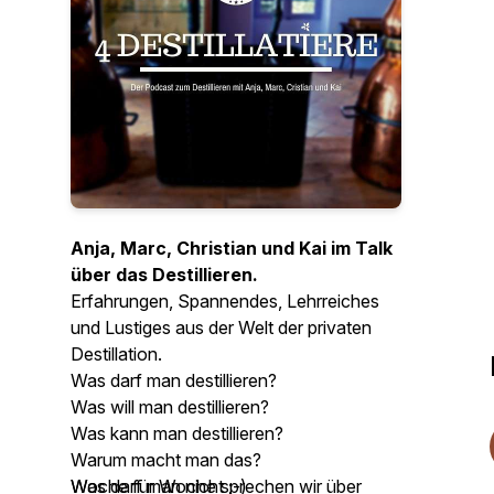
Anja, Marc, Christian und Kai im Talk
über das Destillieren.
Erfahrungen, Spannendes, Lehrreiches
und Lustiges aus der Welt der privaten
Destillation.
Was darf man destillieren?
Was will man destillieren?
Was kann man destillieren?
Warum macht man das?
Was darf man nicht ;-)
Woche für Woche sprechen wir über