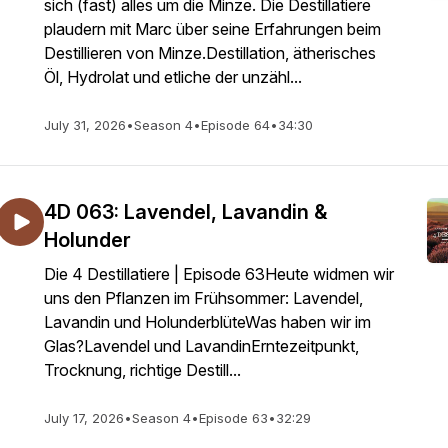
sich (fast) alles um die Minze. Die Destillatiere
plaudern mit Marc über seine Erfahrungen beim
Destillieren von Minze.Destillation, ätherisches
Öl, Hydrolat und etliche der unzähl...
July 31, 2026
•
Season 4
•
Episode 64
•
34:30
4D 063: Lavendel, Lavandin &
Holunder
Die 4 Destillatiere | Episode 63Heute widmen wir
uns den Pflanzen im Frühsommer: Lavendel,
Lavandin und HolunderblüteWas haben wir im
Glas?Lavendel und LavandinErntezeitpunkt,
Trocknung, richtige Destill...
July 17, 2026
•
Season 4
•
Episode 63
•
32:29